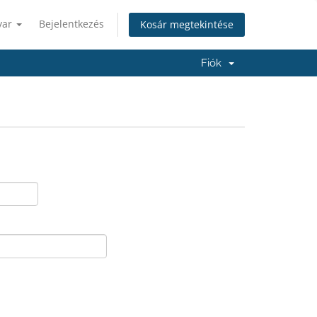
yar
Bejelentkezés
Kosár megtekintése
Fiók