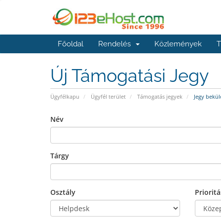
Főoldal
Rendelés
Közlemények
T
Új Támogatási Jegy
Ügyfélkapu
Ügyfél terület
Támogatás jegyek
Jegy bekül
Név
Tárgy
Osztály
Prioritá