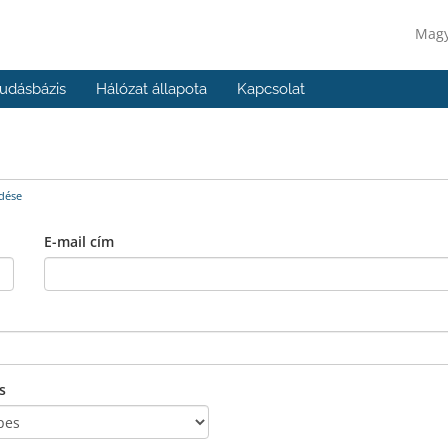
Mag
udásbázis
Hálózat állapota
Kapcsolat
dése
E-mail cím
s