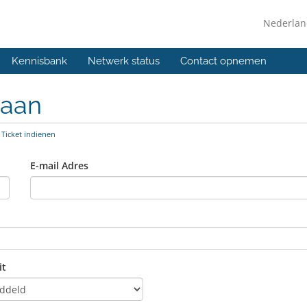
Nederla
Kennisbank
Netwerk status
Contact opnemen
 aan
Ticket indienen
E-mail Adres
it