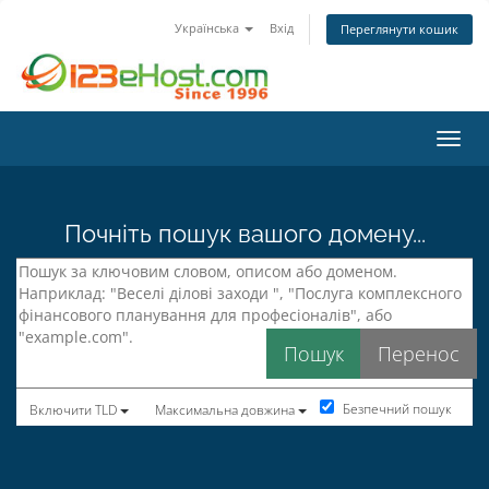
Українська
Вхід
Переглянути кошик
Пере
Почніть пошук вашого домену...
Безпечний пошук
Включити TLD
Максимальна довжина