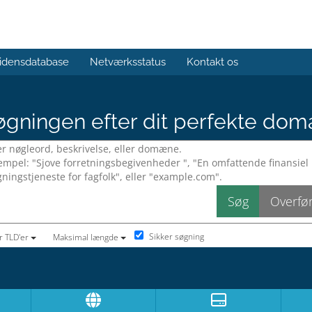
idensdatabase
Netværksstatus
Kontakt os
gningen efter dit perfekte dom
Sikker søgning
r TLD'er
Maksimal længde