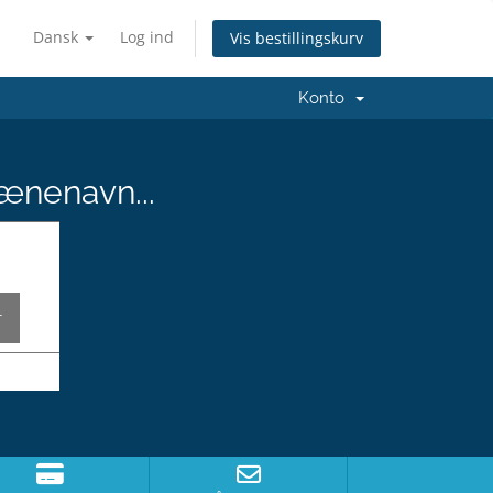
Dansk
Log ind
Vis bestillingskurv
Konto
ænenavn...