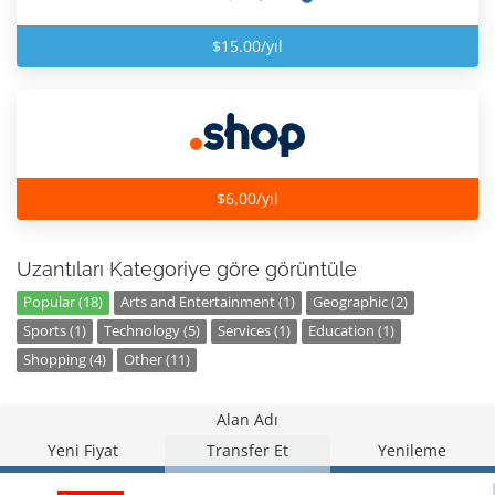
$15.00/yıl
$6.00/yıl
Uzantıları Kategoriye göre görüntüle
Popular (18)
Arts and Entertainment (1)
Geographic (2)
Sports (1)
Technology (5)
Services (1)
Education (1)
Shopping (4)
Other (11)
Alan Adı
Yeni Fiyat
Transfer Et
Yenileme